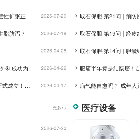
取石保胆·第18问 | 胆囊切除术后，胆总管代偿性扩张正常吗？有何隐患
取石保胆·第21问 | 
2026-07-20
发生脂肪泻？
2026-07-18
取石保胆·第14问 | 
2026-04-28
腹壁破溃流脓，竟是肝脏"穿孔"？我院肝胆胰外科成功为高危患者实施左半肝切除术
2026-04-22
【刘安重教授领衔】东莞台心医院结石中心正式成立！打造肝胆泌尿结石一体化诊疗新高地
疝气能自愈吗？ 成年人
2026-04-17
医疗设备
更多>>
2026-07-20