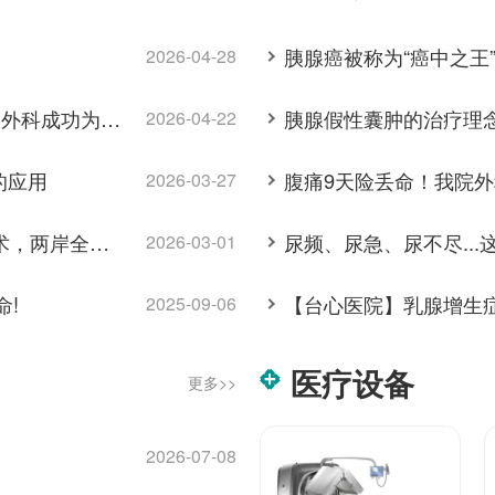
胰腺癌被称为“癌中之王
2026-04-28
腹壁破溃流脓，竟是肝脏"穿孔"？我院肝胆胰外科成功为高危患者实施左半肝切除术
胰腺假性囊肿的治疗理
2026-04-22
的应用
2026-03-27
台心六科MDT协作｜台商家人髋关节置换手术，两岸全流程保驾护航
尿频、尿急、尿不尽..
2026-03-01
!
2025-09-06
医疗设备
更多>>
2026-07-08