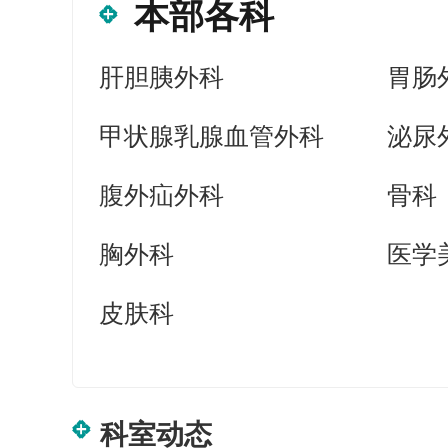
本部各科
肝胆胰外科
胃肠
甲状腺乳腺血管外科
泌尿
腹外疝外科
骨科
胸外科
医学
皮肤科
科室动态