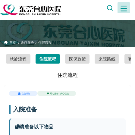
首页
>
诊疗服务
>
住院流程
就诊流程
医保政策
来院路线
客
住院流程
住院流程
住院须知
用心服务 · 安心住院
入院准备
请准备以下物品