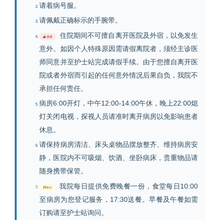
请着病号服。
请佩戴正确标示的手腕带。
住院期间不可擅自离开医院及外宿，以免发生
重要
意外。如因个人特殊原因需请假离院者，须经主诊医
师同意并至护士站完成请假手续。由于您擅自离开医
院或者外宿而引起的任何意外情况后果自负，我院不
承担任何责任。
病房6:00开灯，中午12:00-14:00午休，晚上22:00熄
灯关闭电视，探视人员请准时离开病房以免影响患者
休息。
请保持病房清洁、床头桌物品摆放整齐、维持病房安
静，医院内不可吸烟、饮酒、坐卧病床，贵重物品请
随身携带保管。
我院每日提供免费晚餐一份，食堂每日10:00
餐饮
至病房为您登记服务，17:30送餐。早餐及午餐如需
订购请至护士站询问。